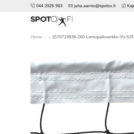
044 2926 963
juha.aarnio@spotox.fi
Kaj
Home
1570719838-260-Lentopalloverkko-Vn-525