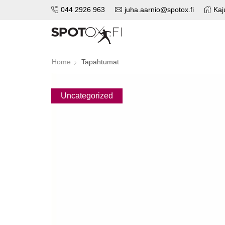
044 2926 963
juha.aarnio@spotox.fi
Kaj
Home
Tapahtumat
Uncategorized