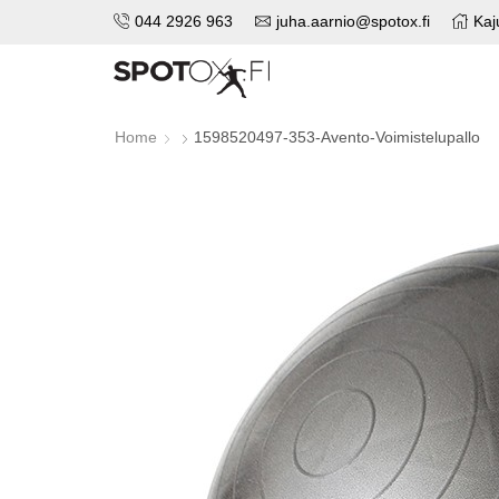
044 2926 963
juha.aarnio@spotox.fi
Kaj
Home
1598520497-353-Avento-Voimistelupallo