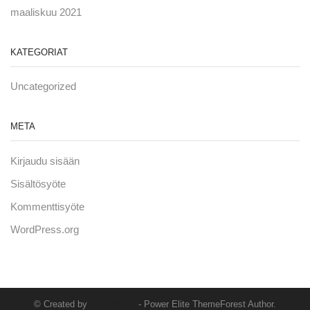
maaliskuu 2021
KATEGORIAT
Uncategorized
META
Kirjaudu sisään
Sisältösyöte
Kommenttisyöte
WordPress.org
© Created by
8theme
- Power Elite ThemeForest Author.