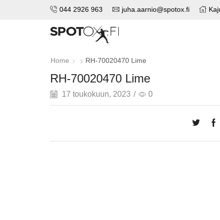
044 2926 963
juha.aarnio@spotox.fi
Kaj
Home
RH-70020470 Lime
RH-70020470 Lime
17 toukokuun, 2023
/
0