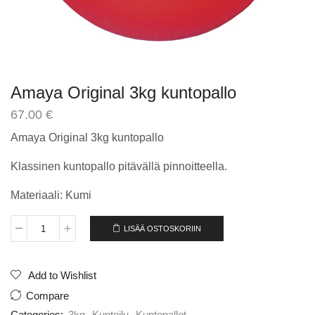
Amaya Original 3kg kuntopallo
67.00
€
Amaya Original 3kg kuntopallo
Klassinen kuntopallo pitävällä pinnoitteella.
Materiaali: Kumi
LISÄÄ OSTOSKORIIN
Amaya
Original
3kg
kuntopallo
Add to Wishlist
määrä
Compare