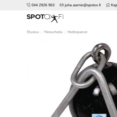
044 2926 963
juha.aarnio@spotox.fi
Kaj
Etusivu
Yleisurheilu
Heittopainot