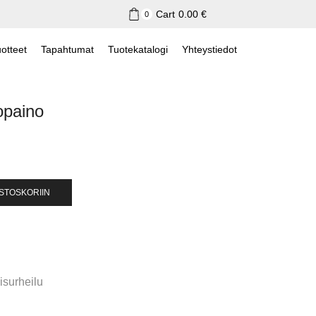
Cart
0.00
€
0
otteet
Tapahtumat
Tuotekatalogi
Yhteystiedot
opaino
OSTOSKORIIN
isurheilu