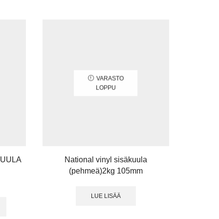
VARASTO
LOPPU
KUULA
National vinyl sisäkuula
Nordic
(pehmeä)2kg 105mm
LUE LISÄÄ