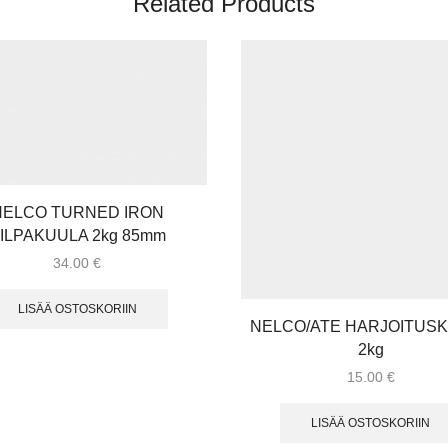
Related Products
NELCO TURNED IRON
ILPAKUULA 2kg 85mm
34.00
€
LISÄÄ OSTOSKORIIN
NELCO/ATE HARJOITUS
2kg
15.00
€
LISÄÄ OSTOSKORIIN