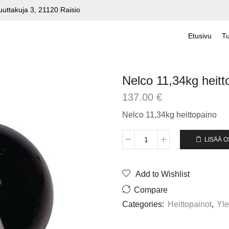
uuttakuja 3, 21120 Raisio
Etusivu
Tu
Nelco 11,34kg heitt
137.00
€
Nelco 11,34kg heittopaino
LISÄÄ 
Nelco
11,34kg
heittopaino
Add to Wishlist
määrä
Compare
Categories:
Heittopainot
,
Yle