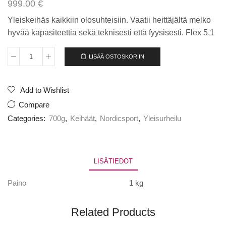
999.00
€
Yleiskeihäs kaikkiin olosuhteisiin. Vaatii heittäjältä melko
hyvää kapasiteettia sekä teknisesti että fyysisesti. Flex 5,1
LISÄÄ OSTOSKORIIN
Nordicsport
EAGLE
CARBON
700G
Add to Wishlist
FLEX
Compare
5.1
määrä
Categories:
700g
,
Keihäät
,
Nordicsport
,
Yleisurheilu
LISÄTIEDOT
Paino
1 kg
Related Products