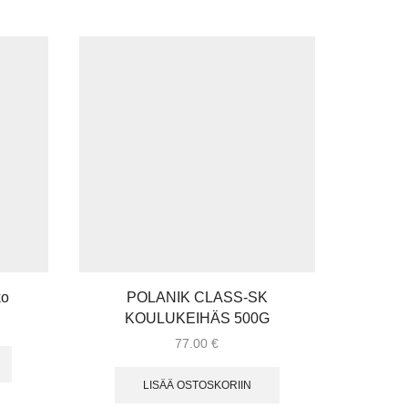
ko
POLANIK CLASS-SK
P
KOULUKEIHÄS 500G
K
77.00
€
LISÄÄ OSTOSKORIIN