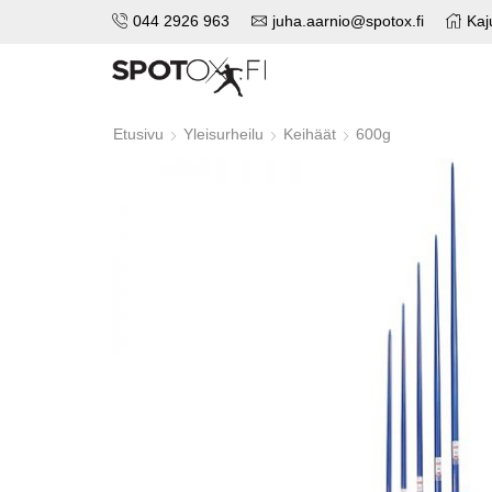
044 2926 963
juha.aarnio@spotox.fi
Kaj
Etusivu
Yleisurheilu
Keihäät
600g