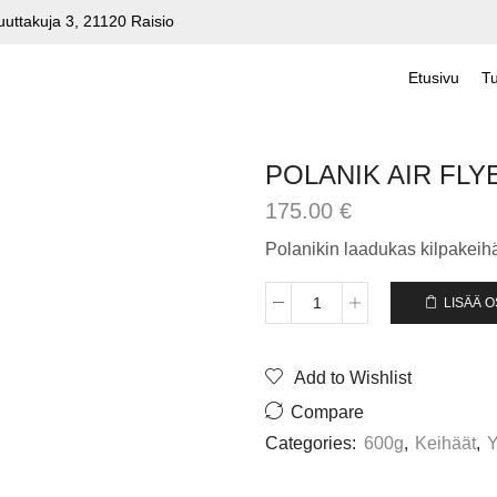
uuttakuja 3, 21120 Raisio
Etusivu
Tu
POLANIK AIR FLY
175.00
€
Polanikin laadukas kilpakeih
LISÄÄ 
POLANIK
AIR
FLYER
Add to Wishlist
600G
IAAF
Compare
määrä
Categories:
600g
,
Keihäät
,
Y