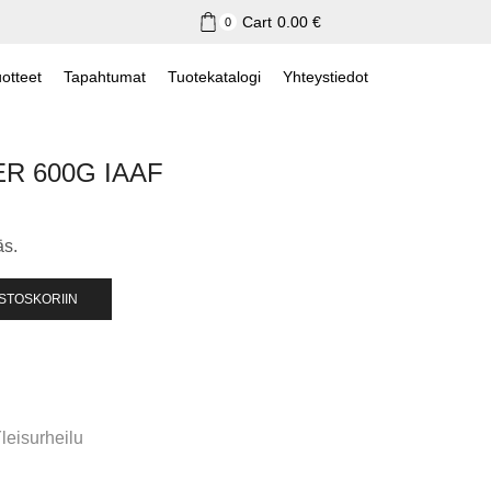
Cart
0.00
€
0
otteet
Tapahtumat
Tuotekatalogi
Yhteystiedot
ER 600G IAAF
äs.
OSTOSKORIIN
leisurheilu