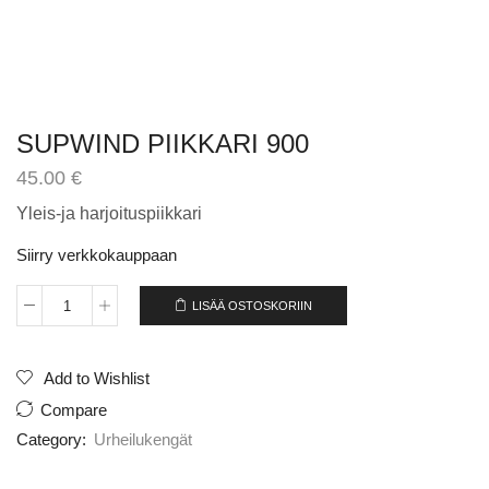
SUPWIND PIIKKARI 900
45.00
€
Yleis-ja harjoituspiikkari
Siirry verkkokauppaan
LISÄÄ OSTOSKORIIN
SUPWIND
PIIKKARI
900
määrä
Add to Wishlist
Compare
Category:
Urheilukengät