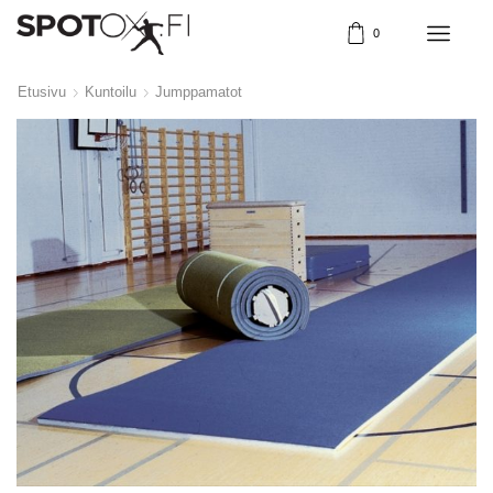
0
Etusivu
Kuntoilu
Jumppamatot