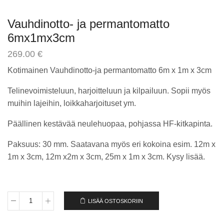
Vauhdinotto- ja permantomatto
6mx1mx3cm
269.00
€
Kotimainen Vauhdinotto-ja permantomatto 6m x 1m x 3cm
Telinevoimisteluun, harjoitteluun ja kilpailuun. Sopii myös
muihin lajeihin, loikkaharjoituset ym.
Päällinen kestävää neulehuopaa, pohjassa HF-kitkapinta.
Paksuus: 30 mm. Saatavana myös eri kokoina esim. 12m x
1m x 3cm, 12m x2m x 3cm, 25m x 1m x 3cm. Kysy lisää.
LISÄÄ OSTOSKORIIN
Vauhdinotto-
ja
permantomatto