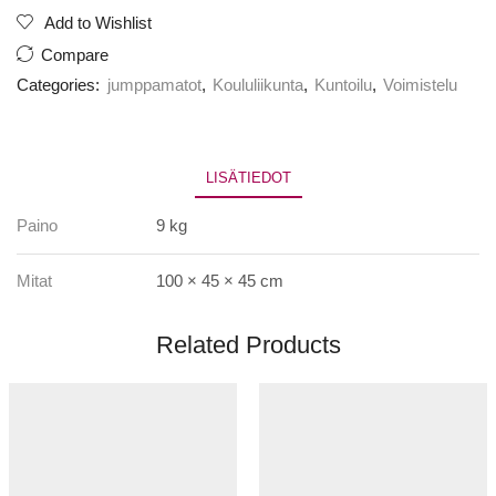
6mx1mx3cm
Add to Wishlist
määrä
Compare
Categories:
jumppamatot
,
Koululiikunta
,
Kuntoilu
,
Voimistelu
LISÄTIEDOT
Paino
9 kg
Mitat
100 × 45 × 45 cm
Related Products