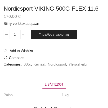
Nordicsport VIKING 500G FLEX 11.6
170.00
€
Siirry verkkokauppaan
LISÄÄ OSTOSKORIIN
Nordicsport
VIKING
500G
FLEX
Add to Wishlist
11.6
Compare
määrä
Categories:
500g
,
Keihäät
,
Nordicsport
,
Yleisurheilu
LISÄTIEDOT
Paino
1 kg