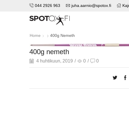
044 2926 963
juha.aarnio@spotox.fi
Kaj
Home
400g Nemeth
400g nemeth
4 huhtikuun, 2019
/
0
/
0