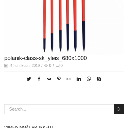
polanik-class-sk_yleis_680x1000
4 huhtikuun, 2019
/
0
/
0
VIIMEISIMMÄT ARTIKKELIT