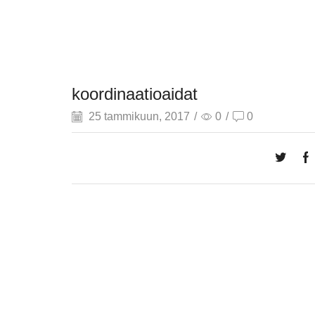
koordinaatioaidat
25 tammikuun, 2017
/
0
/
0