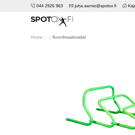
044 2926 963
juha.aarnio@spotox.fi
Kaj
Home
Koordinaatioaidat