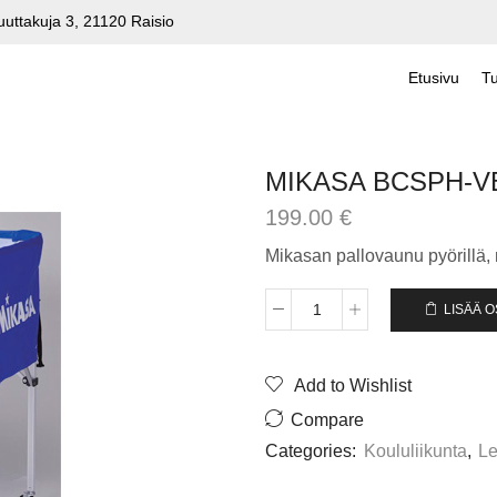
uuttakuja 3, 21120 Raisio
Etusivu
Tu
MIKASA BCSPH-V
199.00
€
Mikasan pallovaunu pyörillä,
LISÄÄ 
MIKASA
BCSPH-
VB
Add to Wishlist
PALLOVAUNU
määrä
Compare
Categories:
Koululiikunta
,
Le