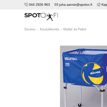
044 2926 963
juha.aarnio@spotox.fi
Kaj
Etusivu
Koululiikunta
Mailat Ja Pallot