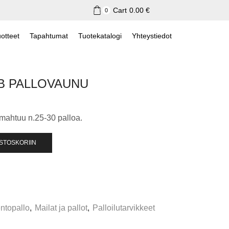
Cart
0.00
€
0
otteet
Tapahtumat
Tuotekatalogi
Yhteystiedot
B PALLOVAUNU
 mahtuu n.25-30 palloa.
OSTOSKORIIN
ntopallo
,
Mailat ja pallot
,
Palloilutarvikkeet