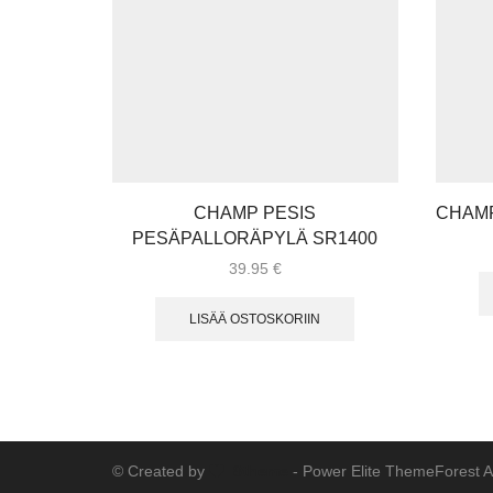
CHAMP PESIS
CHAMP
PESÄPALLORÄPYLÄ SR1400
39.95
€
LISÄÄ OSTOSKORIIN
© Created by
8theme
- Power Elite ThemeForest A