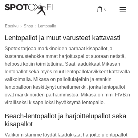
0
Etusivu
Shop
Lentopallo
Lentopallot ja muut varusteet kattavasti
Spotox tarjoaa markkinoiden parhaat kisapallot ja
kustannustehokkaimmat harjoituspallot suoraan netistä,
helposti kotiin toimitettuina. Saat laadukkaat Mikasan
lentopallot sekä myös muut lentopallotarvikkeet kattavalla
valikoimalla. Mikasa on palloilulajeihin ja etenkin
lentopalloon keskittynyt urheilumerkki, jonka lentopallot
ovat markkinoiden parhaimmistoa. Mikasa on mm. FIVB:n
viralliseksi kisapalloksi hyväksymä lentopallo.
Beach-lentopallot ja harjoittelupallot sekä
kisapallot
Valikoimistamme löydät laadukkaat harjoittelulentopallot