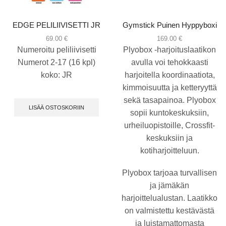
EDGE PELILIIVISETTI JR
Gymstick Puinen Hyppyboxi
69.00
€
169.00
€
Numeroitu peliliivisetti
Plyobox -harjoituslaatikon
Numerot 2-17 (16 kpl)
avulla voi tehokkaasti
koko: JR
harjoitella koordinaatiota,
kimmoisuutta ja ketteryyttä
sekä tasapainoa. Plyobox
LISÄÄ OSTOSKORIIN
sopii kuntokeskuksiin,
urheiluopistoille, Crossfit-
keskuksiin ja
kotiharjoitteluun.
Plyobox tarjoaa turvallisen
ja jämäkän
harjoittelualustan. Laatikko
on valmistettu kestävästä
ja luistamattomasta