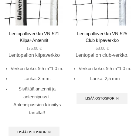
Lentopalloverkko VN-521
Lentopalloverkko VN-525
Kilpa+Antennit
Club kilpaverkko
175.00
€
68.00
€
Lentopallon kilpaverkko
Lentopallon club-verkko.
Verkon koko: 9,5 m*1,0 m.
Verkon koko: 9,5 m*1,0 m.
Lanka: 3 mm.
Lanka: 2,5 mm
Sisältää antennit ja
antennipussit.
LISÄÄ OSTOSKORIIN
Antennipussien kiinnitys
tarralla!!
LISÄÄ OSTOSKORIIN