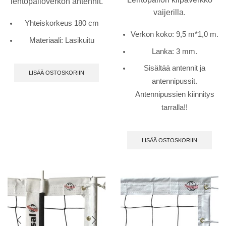
lentopalloverkon antennit.
vaijerilla.
Yhteiskorkeus 180 cm
Verkon koko: 9,5 m*1,0 m.
Materiaali: Lasikuitu
Lanka: 3 mm.
Sisältää antennit ja
LISÄÄ OSTOSKORIIN
antennipussit.
Antennipussien kiinnitys
tarralla!!
LISÄÄ OSTOSKORIIN