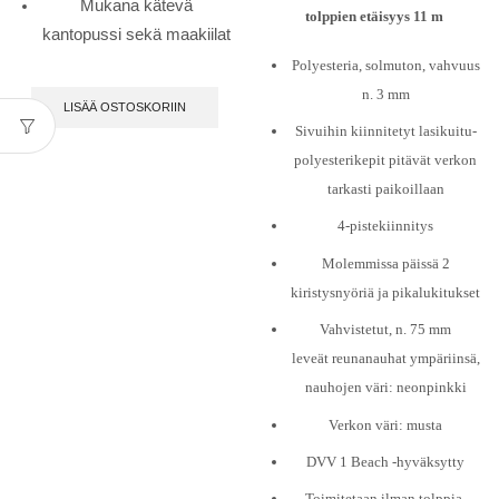
Mukana kätevä
tolppien etäisyys 11 m
kantopussi sekä maakiilat
Polyesteria, solmuton, vahvuus
n. 3 mm
LISÄÄ OSTOSKORIIN
Sivuihin kiinnitetyt lasikuitu-
polyesterikepit pitävät verkon
tarkasti paikoillaan
4-pistekiinnitys
Molemmissa päissä 2
kiristysnyöriä ja pikalukitukset
Vahvistetut, n. 75 mm
leveät reunanauhat ympäriinsä,
nauhojen väri: neonpinkki
Verkon väri: musta
DVV 1 Beach -hyväksytty
Toimitetaan ilman tolppia,