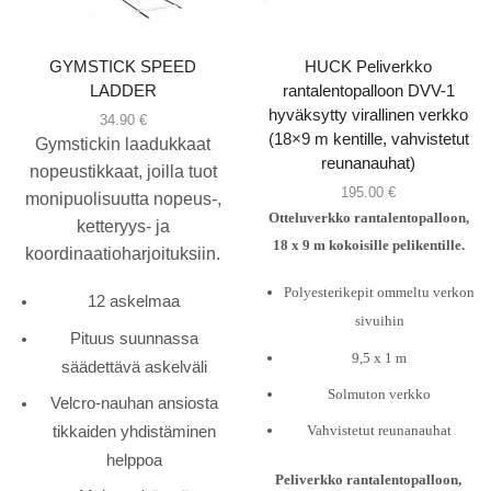
GYMSTICK SPEED
HUCK Peliverkko
LADDER
rantalentopalloon DVV-1
hyväksytty virallinen verkko
34.90
€
(18×9 m kentille, vahvistetut
Gymstickin laadukkaat
reunanauhat)
nopeustikkaat, joilla tuot
195.00
€
monipuolisuutta nopeus-,
Otteluverkko rantalentopalloon,
ketteryys- ja
18 x 9 m kokoisille pelikentille.
koordinaatioharjoituksiin.
Polyesterikepit ommeltu verkon
12 askelmaa
sivuihin
Pituus suunnassa
9,5 x 1 m
säädettävä askelväli
Solmuton verkko
Velcro-nauhan ansiosta
Vahvistetut reunanauhat
tikkaiden yhdistäminen
helppoa
Peliverkko rantalentopalloon,