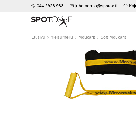
044 2926 963
juha.aarnio@spotox.fi
Kaj
Etusivu
Yleisurheilu
Moukarit
Soft Moukarit