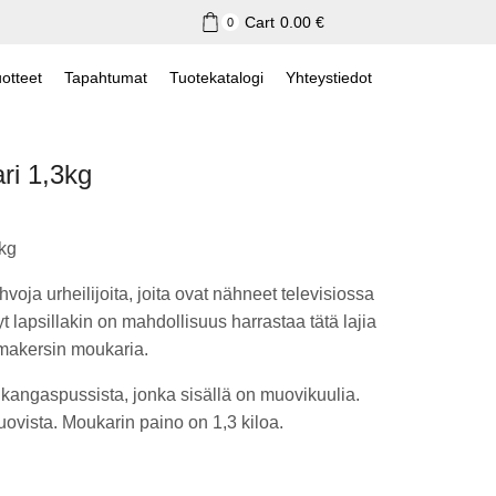
Cart
0.00
€
0
otteet
Tapahtumat
Tuotekatalogi
Yhteystiedot
i 1,3kg
kg
hvoja urheilijoita, joita ovat nähneet televisiossa
t lapsillakin on mahdollisuus harrastaa tätä lajia
emakersin moukaria.
 kangaspussista, jonka sisällä on muovikuulia.
vista. Moukarin paino on 1,3 kiloa.