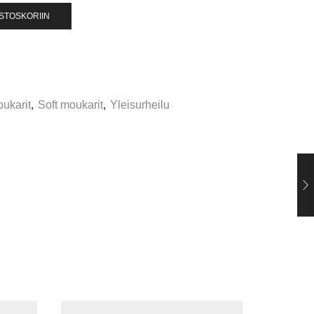
OSTOSKORIIN
ukarit
,
Soft moukarit
,
Yleisurheilu