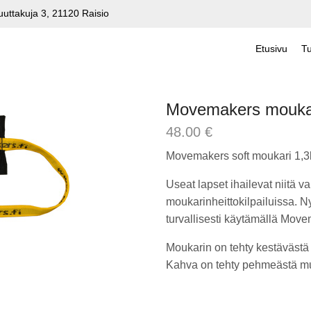
uuttakuja 3, 21120 Raisio
Etusivu
Tu
Movemakers moukar
48.00
€
Movemakers soft moukari 1,3
Useat lapset ihailevat niitä va
moukarinheittokilpailuissa. Ny
turvallisesti käytämällä Mov
Moukarin on tehty kestävästä
Kahva on tehty pehmeästä muo