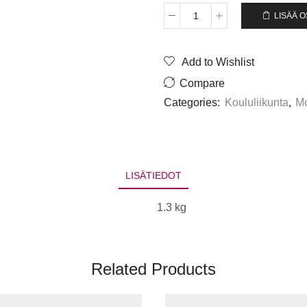
LISÄÄ 
Movemakers
moukari
1,3kg
Add to Wishlist
määrä
Compare
Categories:
Koululiikunta
,
Mo
LISÄTIEDOT
1.3 kg
Related Products