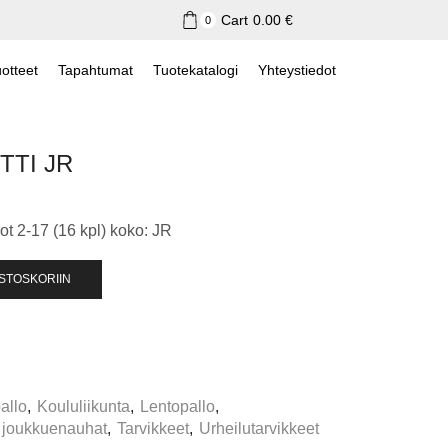
Cart
0.00
€
0
otteet
Tapahtumat
Tuotekatalogi
Yhteystiedot
TTI JR
ot 2-17 (16 kpl) koko: JR
OSTOSKORIIN
allo
,
Koululiikunta
,
Lentopallo
,
ja joukkuenauhat
,
Tarvikkeet
,
Urheilutarvikkeet