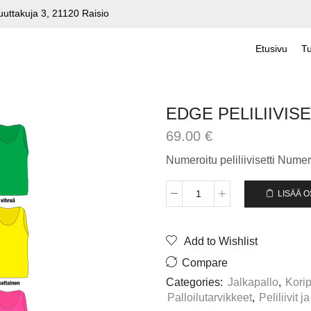
uuttakuja 3, 21120 Raisio
Etusivu
Tu
EDGE PELILIIVISE
69.00
€
Numeroitu peliliivisetti Numer
LISÄÄ 
EDGE
PELILIIVISETTI
JR
Add to Wishlist
määrä
Compare
Categories:
Jalkapallo
,
Korip
Palloilutarvikkeet
,
Peliliivit 