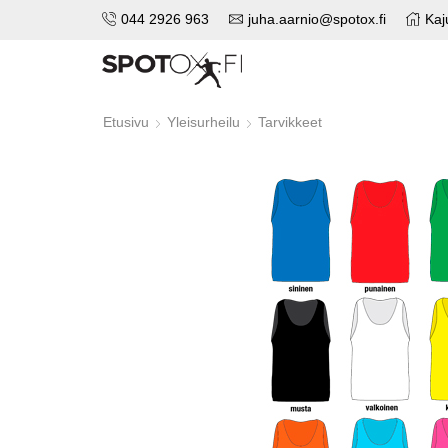
044 2926 963
juha.aarnio@spotox.fi
Kaj
Etusivu
Yleisurheilu
Tarvikkeet