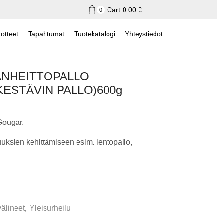
Cart
0.00
€
0
otteet
Tapahtumat
Tuotekatalogi
Yhteystiedot
ÄNHEITTOPALLO
KESTÄVIN PALLO)600g
Gougar.
uksien kehittämiseen esim. lentopallo,
älineet
,
Yleisurheilu