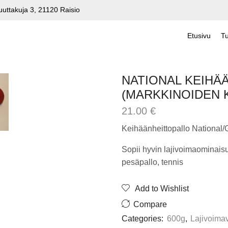
uuttakuja 3, 21120 Raisio
Etusivu
Tu
NATIONAL KEIHÄ
(MARKKINOIDEN 
21.00
€
Keihäänheittopallo National/
Sopii hyvin lajivoimaominaisu
pesäpallo, tennis
Add to Wishlist
Compare
Categories:
600g
,
Lajivoimav