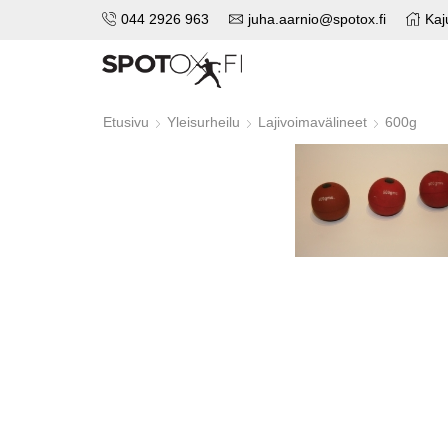
044 2926 963
juha.aarnio@spotox.fi
Kaj
Etusivu
Yleisurheilu
Lajivoimavälineet
600g