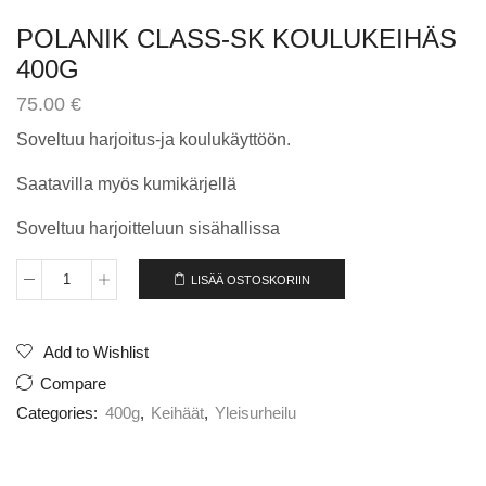
POLANIK CLASS-SK KOULUKEIHÄS
400G
75.00
€
Soveltuu harjoitus-ja koulukäyttöön.
Saatavilla myös kumikärjellä
Soveltuu harjoitteluun sisähallissa
LISÄÄ OSTOSKORIIN
POLANIK
CLASS-
SK
KOULUKEIHÄS
Add to Wishlist
400G
Compare
määrä
Categories:
400g
,
Keihäät
,
Yleisurheilu