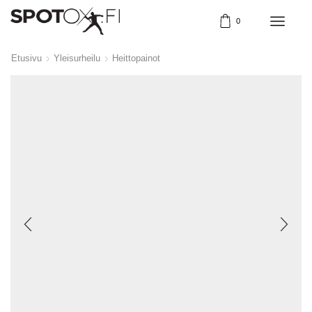
0
Etusivu
Yleisurheilu
Heittopainot