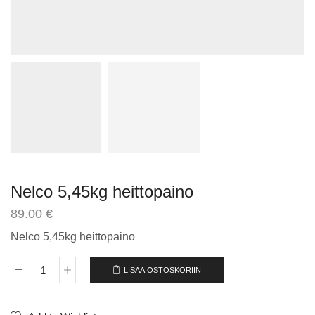
Nelco 5,45kg heittopaino
89.00
€
Nelco 5,45kg heittopaino
LISÄÄ OSTOSKORIIN
Nelco
5,45kg
heittopaino
määrä