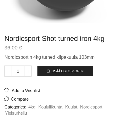
Nordicsport Shot turned iron 4kg
36.00
€
Nordicsportin 4kg turned kilpakuula 103mm.
LISÄÄ OSTOSKORIIN
Nordicsport
Shot
turned
iron
Add to Wishlist
4kg
Compare
määrä
Categories:
4kg
,
Koululiikunta
,
Kuulat
,
Nordicsport
,
Yleisurheilu