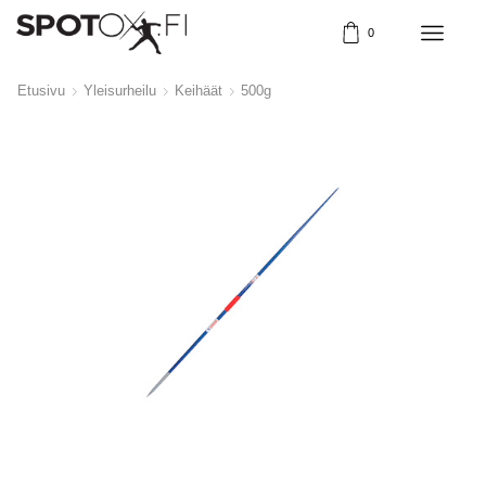
0
Etusivu
Yleisurheilu
Keihäät
500g