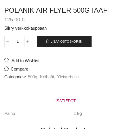
POLANIK AIR FLYER 500G IAAF
125.00
€
Siirry verkkokauppaan
LISÄÄ OSTOSKORIIN
POLANIK
AIR
FLYER
500G
Add to Wishlist
IAAF
Compare
määrä
Categories:
500g
,
Keihäät
,
Yleisurheilu
LISÄTIEDOT
Paino
1 kg