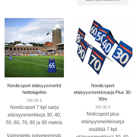
Nordicsport etäisyysmerkit
Nordicsport
heittolajeihin
etäisyysmerkkisarja Plus 30-
90m
780.00
€
Nordicsport 7 kpl sarja
340.00
€
Nrdicsport plus
etäisyysmerkkejä 30, 40,
etäisyysmerkkisarja
50, 60, 70, 80 ja 90 metriä.
sisältää 7 kpl
Valmistettu polyeteenistä,
etäisyysmerkkejä 30, 40,