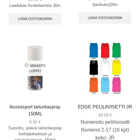
(lasikuitu)20m
Laadukas Avokelamitta 30m
LISÄÄ OSTOSKORIIN
LISÄÄ OSTOSKORIIN
VARASTO
LOPPU
Assistsport tartuntaspray
EDGE PELILIIVISETTI JR
150ML
69.00
€
Numeroitu peliliivisetti
8.00
€
Suosittu, pitävä tartuntaspray
Numerot 2-17 (16 kpl)
keihäänheittoon ja
koko: JR
seiväshyppyyn. 150ml