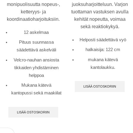
monipuolisuutta nopeus-,
juoksuharjoitteluun. Varjon
ketteryys- ja
tuottaman vastuksen avulla
koordinaatioharjoituksiin.
kehität nopeutta, voimaa
sekä reaktiokykyä.
12 askelmaa
Helposti säädettävä vyö
Pituus suunnassa
halkaisija: 122 cm
säädettävä askelväli
mukana kätevä
Velcro-nauhan ansiosta
kantolaukku.
tikkaiden yhdistäminen
helppoa
Mukana kätevä
LISÄÄ OSTOSKORIIN
kantopussi sekä maakiilat
LISÄÄ OSTOSKORIIN