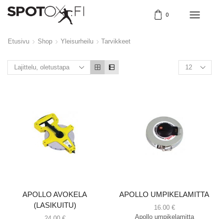
0
Etusivu
Shop
Yleisurheilu
Tarvikkeet
APOLLO AVOKELA
APOLLO UMPIKELAMITTA
(LASIKUITU)
16.00
€
Apollo umpikelamitta
24.00
€