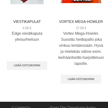
VIESTIKAPULAT
VORTEX MEGA-HOWLER
4.00
€
27.00
€
Edge viestikapula
Vortex Mega-Howler.
yleisurheiluun
Suosittu heittopallo joka
vinkuu lentäessään. Hyvä
ja mielekäs väline esim.
keihäänheitto-harjoitteluun
lapsille.
LISÄÄ OSTOSKORIIN
LISÄÄ OSTOSKORIIN
© Created by
8theme
- Power Elite ThemeForest Author.