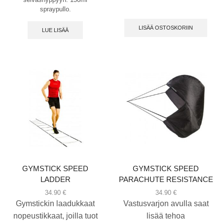
spraypullo.
LISÄÄ OSTOSKORIIN
LUE LISÄÄ
GYMSTICK SPEED
GYMSTICK SPEED
LADDER
PARACHUTE RESISTANCE
34.90
€
34.90
€
Gymstickin laadukkaat
Vastusvarjon avulla saat
nopeustikkaat, joilla tuot
lisää tehoa