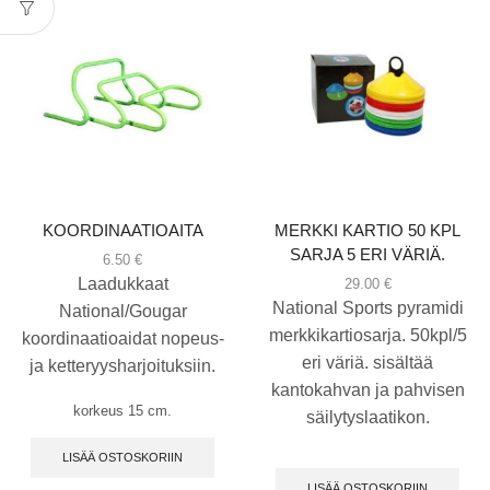
KOORDINAATIOAITA
MERKKI KARTIO 50 KPL
SARJA 5 ERI VÄRIÄ.
6.50
€
Laadukkaat
29.00
€
National Sports pyramidi
National/Gougar
merkkikartiosarja. 50kpl/5
koordinaatioaidat nopeus-
eri väriä. sisältää
ja ketteryysharjoituksiin.
kantokahvan ja pahvisen
korkeus 15 cm.
säilytyslaatikon.
LISÄÄ OSTOSKORIIN
LISÄÄ OSTOSKORIIN