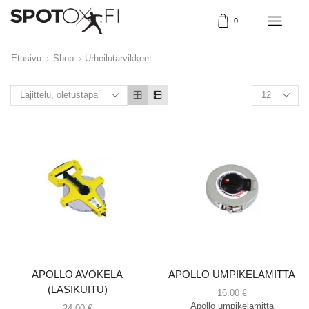
0
Etusivu
Shop
Urheilutarvikkeet
APOLLO AVOKELA
APOLLO UMPIKELAMITTA
(LASIKUITU)
16.00
€
Apollo umpikelamitta
24.00
€