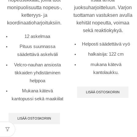
monipuolisuutta nopeus-,
juoksuharjoitteluun. Varjon
ketteryys- ja
tuottaman vastuksen avulla
koordinaatioharjoituksiin.
kehität nopeutta, voimaa
sekä reaktiokykyä.
12 askelmaa
Helposti säädettävä vyö
Pituus suunnassa
halkaisija: 122 cm
säädettävä askelväli
mukana kätevä
Velcro-nauhan ansiosta
kantolaukku.
tikkaiden yhdistäminen
helppoa
Mukana kätevä
LISÄÄ OSTOSKORIIN
kantopussi sekä maakiilat
LISÄÄ OSTOSKORIIN