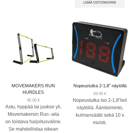
LISÄÄ OSTOSKORIIN
MOVEMAKERS RUN
Nopeustutka 2-1,8” näytöllä
HURDLES
69.00
€
Nopeustutka Iso 2-1,8”led
95.00
€
Astu, hyppää tai juokse yli,
näytöllä. Äänitoiminto,
Movemakersin Run -aita
kulmansäätö sekä 10 x
on loistava harjoitusväline.
muisti.
Se mahdollistaa oikean