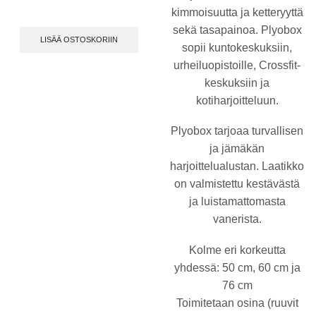
kimmoisuutta ja ketteryyttä
sekä tasapainoa. Plyobox
LISÄÄ OSTOSKORIIN
sopii kuntokeskuksiin,
urheiluopistoille, Crossfit-
keskuksiin ja
kotiharjoitteluun.
Plyobox tarjoaa turvallisen
ja jämäkän
harjoittelualustan. Laatikko
on valmistettu kestävästä
ja luistamattomasta
vanerista.
Kolme eri korkeutta
yhdessä: 50 cm, 60 cm ja
76 cm
Toimitetaan osina (ruuvit