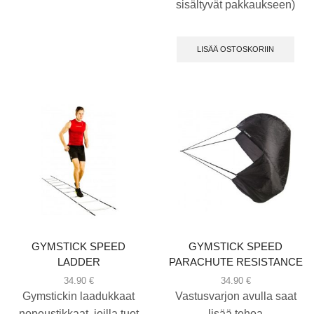
sisältyvät pakkaukseen)
LISÄÄ OSTOSKORIIN
GYMSTICK SPEED
GYMSTICK SPEED
LADDER
PARACHUTE RESISTANCE
34.90
€
34.90
€
Gymstickin laadukkaat
Vastusvarjon avulla saat
nopeustikkaat, joilla tuot
lisää tehoa