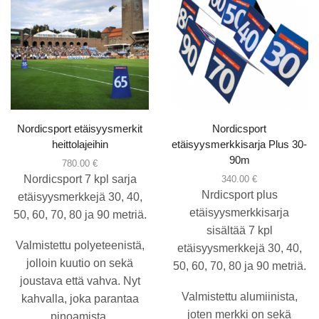
Nordicsport etäisyysmerkit
Nordicsport
heittolajeihin
etäisyysmerkkisarja Plus 30-
90m
780.00
€
Nordicsport 7 kpl sarja
340.00
€
Nrdicsport plus
etäisyysmerkkejä 30, 40,
etäisyysmerkkisarja
50, 60, 70, 80 ja 90 metriä.
sisältää 7 kpl
Valmistettu polyeteenistä,
etäisyysmerkkejä 30, 40,
jolloin kuutio on sekä
50, 60, 70, 80 ja 90 metriä.
joustava että vahva. Nyt
Valmistettu alumiinista,
kahvalla, joka parantaa
joten merkki on sekä
pinoamista.