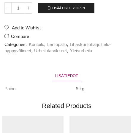
LISÄÄ OSTOSKORIIN
Gymstick
Puinen
Hyppyboxi
määrä
Add to Wishlist
Compare
Categories:
Kuntoilu
,
Lentopallo
,
Lihaskuntoharjoittelu-
hyppyvälineet
,
Urheilutarvikkeet
,
Yleisurheilu
LISÄTIEDOT
Paino
9 kg
Related Products