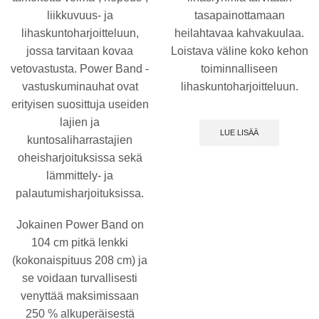
liikkuvuus- ja
tasapainottamaan
lihaskuntoharjoitteluun,
heilahtavaa kahvakuulaa.
jossa tarvitaan kovaa
Loistava väline koko kehon
vetovastusta. Power Band -
toiminnalliseen
vastuskuminauhat ovat
lihaskuntoharjoitteluun.
erityisen suosittuja useiden
lajien ja
LUE LISÄÄ
kuntosaliharrastajien
oheisharjoituksissa sekä
lämmittely- ja
palautumisharjoituksissa.
Jokainen Power Band on
104 cm pitkä lenkki
(kokonaispituus 208 cm) ja
se voidaan turvallisesti
venyttää maksimissaan
250 % alkuperäisestä