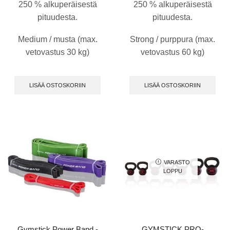
250 % alkuperäisestä
250 % alkuperäisestä
pituudesta.
pituudesta.
Medium / musta (max.
Strong / purppura (max.
vetovastus 30 kg)
vetovastus 60 kg)
LISÄÄ OSTOSKORIIN
LISÄÄ OSTOSKORIIN
VARASTO
LOPPU
Gymstick Power Band -
GYMSTICK PRO-