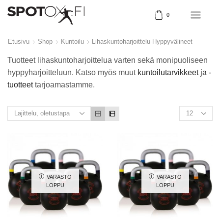
0
Etusivu
Shop
Kuntoilu
Lihaskuntoharjoittelu-Hyppyvälineet
Tuotteet lihaskuntoharjoittelua varten sekä monipuoliseen
hyppyharjoitteluun. Katso myös muut
kuntoilutarvikkeet ja -
tuotteet
tarjoamastamme.
VARASTO
VARASTO
LOPPU
LOPPU