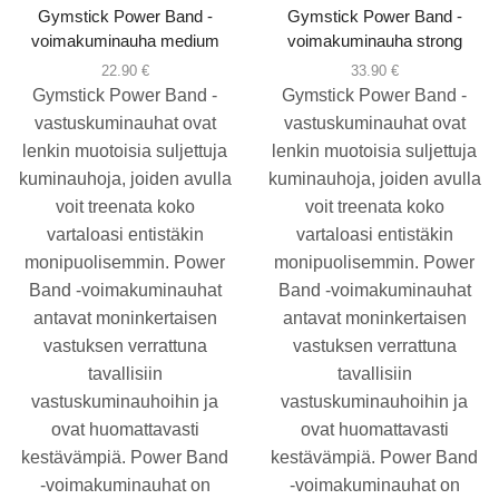
Gymstick Power Band -
Gymstick Power Band -
voimakuminauha medium
voimakuminauha strong
22.90
€
33.90
€
Gymstick Power Band -
Gymstick Power Band -
vastuskuminauhat ovat
vastuskuminauhat ovat
lenkin muotoisia suljettuja
lenkin muotoisia suljettuja
kuminauhoja, joiden avulla
kuminauhoja, joiden avulla
voit treenata koko
voit treenata koko
vartaloasi entistäkin
vartaloasi entistäkin
monipuolisemmin. Power
monipuolisemmin. Power
Band -voimakuminauhat
Band -voimakuminauhat
antavat moninkertaisen
antavat moninkertaisen
vastuksen verrattuna
vastuksen verrattuna
tavallisiin
tavallisiin
vastuskuminauhoihin ja
vastuskuminauhoihin ja
ovat huomattavasti
ovat huomattavasti
kestävämpiä. Power Band
kestävämpiä. Power Band
-voimakuminauhat on
-voimakuminauhat on