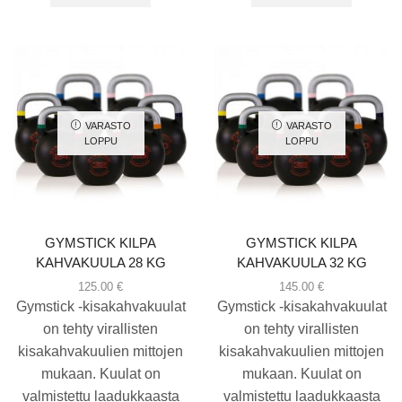
VARASTO
VARASTO
LOPPU
LOPPU
GYMSTICK KILPA
GYMSTICK KILPA
KAHVAKUULA 28 KG
KAHVAKUULA 32 KG
125.00
€
145.00
€
Gymstick -kisakahvakuulat
Gymstick -kisakahvakuulat
on tehty virallisten
on tehty virallisten
kisakahvakuulien mittojen
kisakahvakuulien mittojen
mukaan. Kuulat on
mukaan. Kuulat on
valmistettu laadukkaasta
valmistettu laadukkaasta