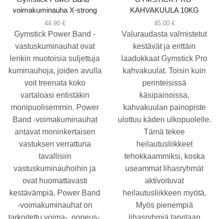
voimakuminauha X-strong
KAHVAKUULA 10KG
44.90
€
45.00
€
Gymstick Power Band -
Valuraudasta valmistetut
vastuskuminauhat ovat
kestävät ja erittäin
lenkin muotoisia suljettuja
laadukkaat Gymstick Pro
kuminauhoja, joiden avulla
kahvakuulat. Toisin kuin
voit treenata koko
perinteisissä
vartaloasi entistäkin
käsipainoissa,
monipuolisemmin. Power
kahvakuulan painopiste
Band -voimakuminauhat
ulottuu käden ulkopuolelle.
antavat moninkertaisen
Tämä tekee
vastuksen verrattuna
heilautusliikkeet
tavallisiin
tehokkaammiksi, koska
vastuskuminauhoihin ja
useammat lihasryhmät
ovat huomattavasti
aktivoituvat
kestävämpiä. Power Band
heilautusliikkeen myötä.
-voimakuminauhat on
Myös pienempiä
tarkoitettu voima-, nopeus-,
lihasryhmiä tarvitaan