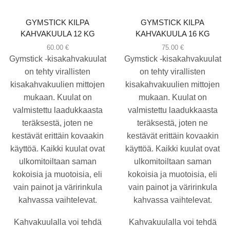
GYMSTICK KILPA
GYMSTICK KILPA
KAHVAKUULA 12 KG
KAHVAKUULA 16 KG
60.00
€
75.00
€
Gymstick -kisakahvakuulat
Gymstick -kisakahvakuulat
on tehty virallisten
on tehty virallisten
kisakahvakuulien mittojen
kisakahvakuulien mittojen
mukaan. Kuulat on
mukaan. Kuulat on
valmistettu laadukkaasta
valmistettu laadukkaasta
teräksestä, joten ne
teräksestä, joten ne
kestävät erittäin kovaakin
kestävät erittäin kovaakin
käyttöä. Kaikki kuulat ovat
käyttöä. Kaikki kuulat ovat
ulkomitoiltaan saman
ulkomitoiltaan saman
kokoisia ja muotoisia, eli
kokoisia ja muotoisia, eli
vain painot ja väririnkula
vain painot ja väririnkula
kahvassa vaihtelevat.
kahvassa vaihtelevat.
Kahvakuulalla voi tehdä
Kahvakuulalla voi tehdä