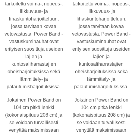
tarkoitettu voima-, nopeus-,
tarkoitettu voima-, nopeus-,
liikkuvuus- ja
liikkuvuus- ja
lihaskuntoharjoitteluun,
lihaskuntoharjoitteluun,
jossa tarvitaan kovaa
jossa tarvitaan kovaa
vetovastusta. Power Band -
vetovastusta. Power Band -
vastuskuminauhat ovat
vastuskuminauhat ovat
erityisen suosittuja useiden
erityisen suosittuja useiden
lajien ja
lajien ja
kuntosaliharrastajien
kuntosaliharrastajien
oheisharjoituksissa sekä
oheisharjoituksissa sekä
lämmittely- ja
lämmittely- ja
palautumisharjoituksissa.
palautumisharjoituksissa.
Jokainen Power Band on
Jokainen Power Band on
104 cm pitkä lenkki
104 cm pitkä lenkki
(kokonaispituus 208 cm) ja
(kokonaispituus 208 cm) ja
se voidaan turvallisesti
se voidaan turvallisesti
venyttää maksimissaan
venyttää maksimissaan