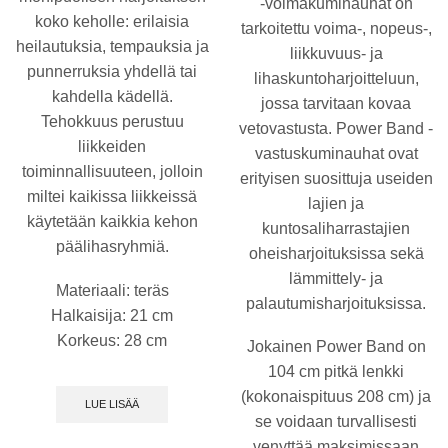
-voimakuminauhat on
koko keholle: erilaisia
tarkoitettu voima-, nopeus-,
heilautuksia, tempauksia ja
liikkuvuus- ja
punnerruksia yhdellä tai
lihaskuntoharjoitteluun,
kahdella kädellä.
jossa tarvitaan kovaa
Tehokkuus perustuu
vetovastusta. Power Band -
liikkeiden
vastuskuminauhat ovat
toiminnallisuuteen, jolloin
erityisen suosittuja useiden
miltei kaikissa liikkeissä
lajien ja
käytetään kaikkia kehon
kuntosaliharrastajien
päälihasryhmiä.
oheisharjoituksissa sekä
lämmittely- ja
Materiaali: teräs
palautumisharjoituksissa.
Halkaisija: 21 cm
Korkeus: 28 cm
Jokainen Power Band on
104 cm pitkä lenkki
(kokonaispituus 208 cm) ja
LUE LISÄÄ
se voidaan turvallisesti
venyttää maksimissaan