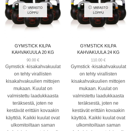
VARASTO
VARASTO
LOPPU
LOPPU
GYMSTICK KILPA
GYMSTICK KILPA
KAHVAKUULA 20 KG
KAHVAKUULA 24 KG
90.00
€
110.00
€
Gymstick -kisakahvakuulat
Gymstick -kisakahvakuulat
on tehty virallisten
on tehty virallisten
kisakahvakuulien mittojen
kisakahvakuulien mittojen
mukaan. Kuulat on
mukaan. Kuulat on
valmistettu laadukkaasta
valmistettu laadukkaasta
teräksestä, joten ne
teräksestä, joten ne
kestävät erittäin kovaakin
kestävät erittäin kovaakin
käyttöä. Kaikki kuulat ovat
käyttöä. Kaikki kuulat ovat
ulkomitoiltaan saman
ulkomitoiltaan saman