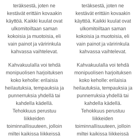
teräksestä, joten ne
teräksestä, joten ne
kestävät erittäin kovaakin
kestävät erittäin kovaakin
käyttöä. Kaikki kuulat ovat
käyttöä. Kaikki kuulat ovat
ulkomitoiltaan saman
ulkomitoiltaan saman
kokoisia ja muotoisia, eli
kokoisia ja muotoisia, eli
vain painot ja väririnkula
vain painot ja väririnkula
kahvassa vaihtelevat.
kahvassa vaihtelevat.
Kahvakuulalla voi tehdä
Kahvakuulalla voi tehdä
monipuolisen harjoituksen
monipuolisen harjoituksen
koko keholle: erilaisia
koko keholle: erilaisia
heilautuksia, tempauksia ja
heilautuksia, tempauksia ja
punnerruksia yhdellä tai
punnerruksia yhdellä tai
kahdella kädellä.
kahdella kädellä.
Tehokkuus perustuu
Tehokkuus perustuu
liikkeiden
liikkeiden
toiminnallisuuteen, jolloin
toiminnallisuuteen, jolloin
miltei kaikissa liikkeissä
miltei kaikissa liikkeissä