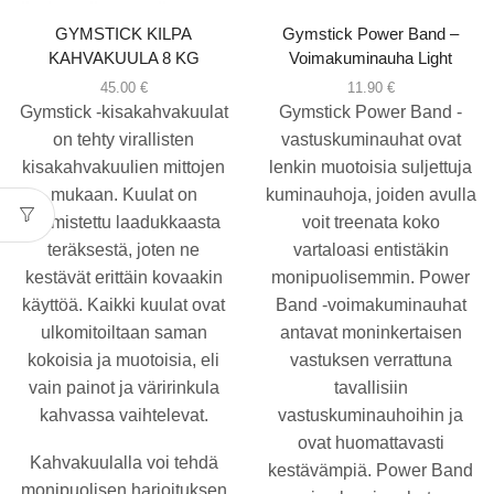
GYMSTICK KILPA
Gymstick Power Band –
KAHVAKUULA 8 KG
Voimakuminauha Light
45.00
€
11.90
€
Gymstick -kisakahvakuulat
Gymstick Power Band -
on tehty virallisten
vastuskuminauhat ovat
kisakahvakuulien mittojen
lenkin muotoisia suljettuja
mukaan. Kuulat on
kuminauhoja, joiden avulla
valmistettu laadukkaasta
voit treenata koko
teräksestä, joten ne
vartaloasi entistäkin
kestävät erittäin kovaakin
monipuolisemmin. Power
käyttöä. Kaikki kuulat ovat
Band -voimakuminauhat
ulkomitoiltaan saman
antavat moninkertaisen
kokoisia ja muotoisia, eli
vastuksen verrattuna
vain painot ja väririnkula
tavallisiin
kahvassa vaihtelevat.
vastuskuminauhoihin ja
ovat huomattavasti
Kahvakuulalla voi tehdä
kestävämpiä. Power Band
monipuolisen harjoituksen