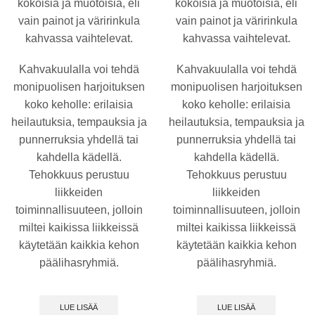
kokoisia ja muotoisia, eli
kokoisia ja muotoisia, eli
vain painot ja väririnkula
vain painot ja väririnkula
kahvassa vaihtelevat.
kahvassa vaihtelevat.
Kahvakuulalla voi tehdä
Kahvakuulalla voi tehdä
monipuolisen harjoituksen
monipuolisen harjoituksen
koko keholle: erilaisia
koko keholle: erilaisia
heilautuksia, tempauksia ja
heilautuksia, tempauksia ja
punnerruksia yhdellä tai
punnerruksia yhdellä tai
kahdella kädellä.
kahdella kädellä.
Tehokkuus perustuu
Tehokkuus perustuu
liikkeiden
liikkeiden
toiminnallisuuteen, jolloin
toiminnallisuuteen, jolloin
miltei kaikissa liikkeissä
miltei kaikissa liikkeissä
käytetään kaikkia kehon
käytetään kaikkia kehon
päälihasryhmiä.
päälihasryhmiä.
LUE LISÄÄ
LUE LISÄÄ