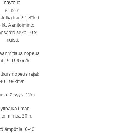
näytöllä
69.00
€
tutka Iso 2-1,8”led
llä. Äänitoiminto,
nsäätö sekä 10 x
muisti.
laanmittaus nopeus
jat:15-199km/h,
ttaus nopeus rajat:
40-199km/h
aus etäisyys: 12m
yttöaika ilman
itoimintoa 20 h.
tölämpötila: 0-40