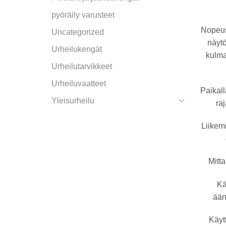
pyöräily varusteet
Nopeus
Uncategorized
näytö
Urheilukengät
kulma
Urheilutarvikkeet
Urheiluvaatteet
Paikal
Yleisurheilu
ra
Liikemi
Mitt
Kä
ään
Käyt