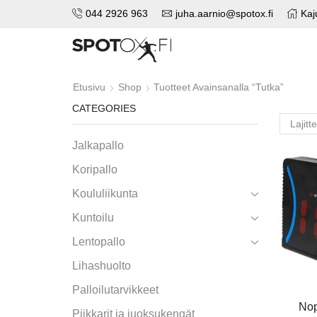
044 2926 963
juha.aarnio@spotox.fi
Kaj
Etusivu
Shop
Tuotteet Avainsanalla “Tutka”
CATEGORIES
Jalkapallo
Koripallo
Koululiikunta
Kuntoilu
Lentopallo
Lihashuolto
Palloilutarvikkeet
Nop
Piikkarit ja juoksukengät