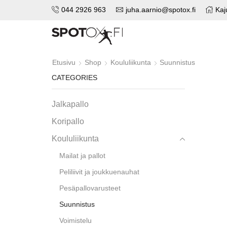
044 2926 963
juha.aarnio@spotox.fi
Kaj
Etusivu
Shop
Koululiikunta
Suunnistus
CATEGORIES
Jalkapallo
Koripallo
Koululiikunta
Mailat ja pallot
Peliliivit ja joukkuenauhat
Pesäpallovarusteet
Suunnistus
Voimistelu