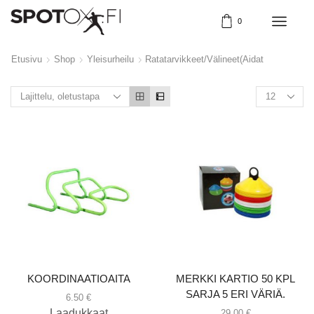
0
Etusivu
Shop
Yleisurheilu
Ratatarvikkeet/välineet(aidat
KOORDINAATIOAITA
MERKKI KARTIO 50 KPL
SARJA 5 ERI VÄRIÄ.
6.50
€
Laadukkaat
29.00
€