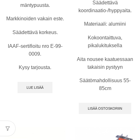
Säädettävä
mäntypuusta.
koordinaatio-/hyppyaita.
Markkinoiden vakain este.
Materiaali: alumiini
Säädettävä korkeus.
Kokoontaittuva,
pikalukituksella
IAAF-sertifioitu nro E-99-
0009.
Aita nousee kaatuessaan
takaisin pystyyn
Kysy tarjousta.
Säätömahdollisuus 55-
LUE LISÄÄ
85cm
LISÄÄ OSTOSKORIIN