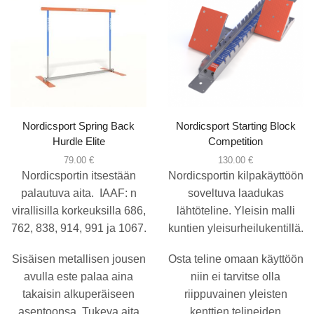
Nordicsport Spring Back
Nordicsport Starting Block
Hurdle Elite
Competition
79.00
€
130.00
€
Nordicsportin itsestään
Nordicsportin kilpakäyttöön
palautuva aita. IAAF: n
soveltuva laadukas
virallisilla korkeuksilla 686,
lähtöteline. Yleisin malli
762, 838, 914, 991 ja 1067.
kuntien yleisurheilukentillä.
Sisäisen metallisen jousen
Osta teline omaan käyttöön
avulla este palaa aina
niin ei tarvitse olla
takaisin alkuperäiseen
riippuvainen yleisten
asentoonsa. Tukeva aita
kenttien telineiden