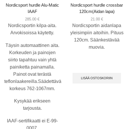
Nordicsport hurdle Alu-Matic
Nordicsport hurdle crossbar
IAAF
120cm(Aidan lapa)
285.00
€
21.00
€
Nordicsportin kilpa-aita.
Nordicsportin aidanlapa
Arvokisoissa käytetty.
yleisimpiin aitoihin. Pituus
120cm. Säänkestävää
Täysin automaattinen aita.
muovia.
Korkeuden ja painojen
siirto tapahtuu vain yhtä
painiketta painamalla.
Painot ovat terästä
LISÄÄ OSTOSKORIIN
teflonlaakereilla.Säädettävä
korkeus 762-1067mm.
Kysykää erikseen
tarjousta.
IAAF-sertifikaatti ei E-99-
0007.