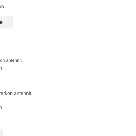
on.
IN
on antennit.
m
erkon antennit.
m