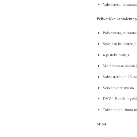
Vahvistetut reunana
Peliverkko rantalentopa
Polyesteria, solmut
Sivuihin kiinnitetyt 
4-pistekiinnitys
Molemmissa päissä 2 
Vahvistetut, n. 75 m
Verkon väri: musta
DVV 1 Beach -hyväk
Toimitetaan ilman to
Mitat: