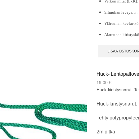
Verkon mitat (LxK): 
Silmukan leveys: n.
Yläreunan kevlar-kö
Alareunan kiristysk
LISÄÄ OSTOSKOR
Huck- Lentopalloverk
19.00
€
Huck-kiristysnarut. Te
Huck-kiristysnarut.
Tehty polypropyleen
2m pitkä