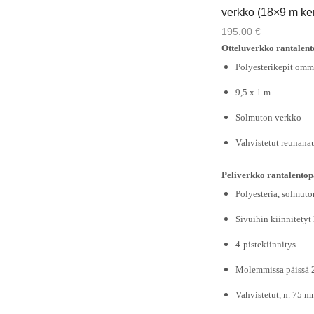
verkko (18×9 m ken
195.00
€
Otteluverkko rantalento
Polyesterikepit omm
9,5 x 1 m
Solmuton verkko
Vahvistetut reunana
Peliverkko rantalentopa
Polyesteria, solmut
Sivuihin kiinnitetyt 
4-pistekiinnitys
Molemmissa päissä 2 
Vahvistetut, n. 75 m