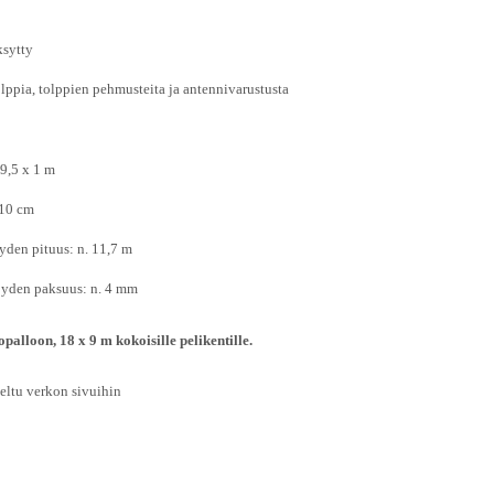
sytty
lppia, tolppien pehmusteita ja antennivarustusta
9,5 x 1 m
 10 cm
yden pituus: n. 11,7 m
öyden paksuus: n. 4 mm
palloon, 18 x 9 m kokoisille pelikentille.
eltu verkon sivuihin