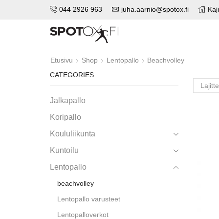
044 2926 963
juha.aarnio@spotox.fi
Kaj
Etusivu
Shop
Lentopallo
Beachvolley
CATEGORIES
Jalkapallo
Koripallo
Koululiikunta
Kuntoilu
Lentopallo
beachvolley
Lentopallo varusteet
Lentopalloverkot