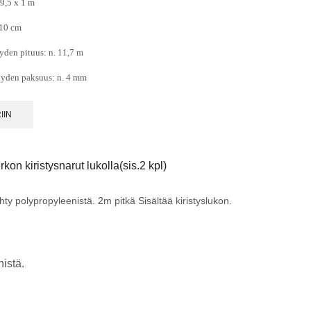
9,5 x 1 m
 10 cm
yden pituus: n. 11,7 m
öyden paksuus: n. 4 mm
IIN
on kiristysnarut lukolla(sis.2 kpl)
hty polypropyleenistä. 2m pitkä Sisältää kiristyslukon.
istä.