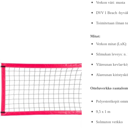
Verkon väri: musta
DVV 1 Beach -hyväk
Toimitetaan ilman to
Mitat:
Verkon mitat (LxK): 
Silmukan leveys: n.
Yläreunan kevlar-kö
Alareunan kiristysk
Otteluverkko rantalento
Polyesterikepit omm
9,5 x 1 m
Solmuton verkko