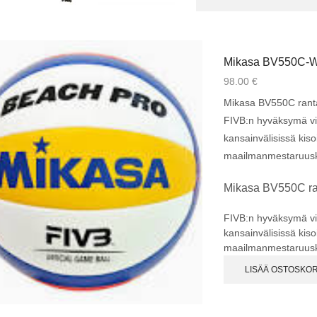
Mikasa BV550C-
98.00
€
Mikasa BV550C ranta
FIVB:n hyväksymä vira
kansainvälisissä kis
maailmanmestaruusk
Mikasa BV550C ran
FIVB:n hyväksymä vira
kansainvälisissä kis
maailmanmestaruusk
LISÄÄ OSTOSKOR