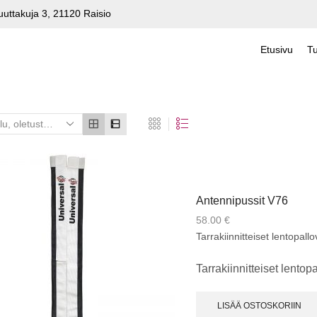
uuttakuja 3, 21120 Raisio
Etusivu
Tu
Antennipussit V76
58.00
€
Tarrakiinnitteiset lentopall
Tarrakiinnitteiset lentop
LISÄÄ OSTOSKORIIN