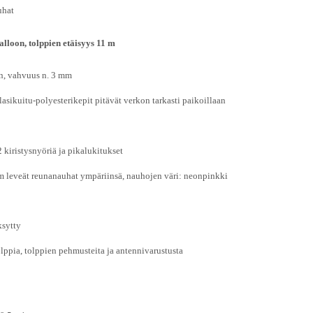
uhat
lloon, tolppien etäisyys 11 m
on, vahvuus n. 3 mm
lasikuitu-polyesterikepit pitävät verkon tarkasti paikoillaan
kiristysnyöriä ja pikalukitukset
m leveät reunanauhat ympäriinsä, nauhojen väri: neonpinkki
sytty
lppia, tolppien pehmusteita ja antennivarustusta