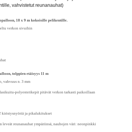
tille, vahvistetut reunanauhat)
palloon, 18 x 9 m kokoisille pelikentille.
eltu verkon sivuihin
uhat
lloon, tolppien etäisyys 11 m
on, vahvuus n. 3 mm
lasikuitu-polyesterikepit pitävät verkon tarkasti paikoillaan
kiristysnyöriä ja pikalukitukset
m leveät reunanauhat ympäriinsä, nauhojen väri: neonpinkki