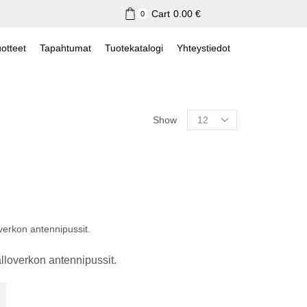
Cart
0.00
€
0
otteet
Tapahtumat
Tuotekatalogi
Yhteystiedot
Show
overkon antennipussit.
alloverkon antennipussit.